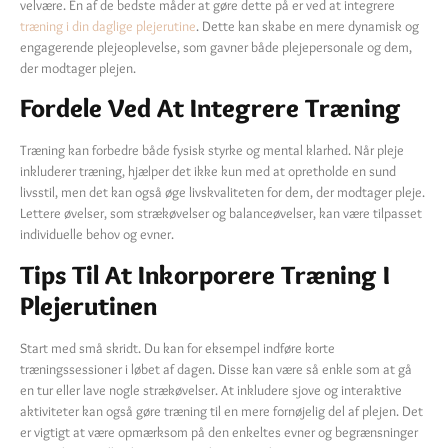
velvære. En af de bedste måder at gøre dette på er ved at integrere
træning i din daglige plejerutine
. Dette kan skabe en mere dynamisk og
engagerende plejeoplevelse, som gavner både plejepersonale og dem,
der modtager plejen.
Fordele Ved At Integrere Træning
Træning kan forbedre både fysisk styrke og mental klarhed. Når pleje
inkluderer træning, hjælper det ikke kun med at opretholde en sund
livsstil, men det kan også øge livskvaliteten for dem, der modtager pleje.
Lettere øvelser, som strækøvelser og balanceøvelser, kan være tilpasset
individuelle behov og evner.
Tips Til At Inkorporere Træning I
Plejerutinen
Start med små skridt. Du kan for eksempel indføre korte
træningssessioner i løbet af dagen. Disse kan være så enkle som at gå
en tur eller lave nogle strækøvelser. At inkludere sjove og interaktive
aktiviteter kan også gøre træning til en mere fornøjelig del af plejen. Det
er vigtigt at være opmærksom på den enkeltes evner og begrænsninger