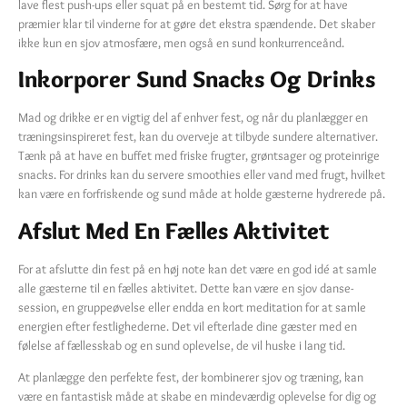
lave flest push-ups eller squat på en bestemt tid. Sørg for at have
præmier klar til vinderne for at gøre det ekstra spændende. Det skaber
ikke kun en sjov atmosfære, men også en sund konkurrenceånd.
Inkorporer Sund Snacks Og Drinks
Mad og drikke er en vigtig del af enhver fest, og når du planlægger en
træningsinspireret fest, kan du overveje at tilbyde sundere alternativer.
Tænk på at have en buffet med friske frugter, grøntsager og proteinrige
snacks. For drinks kan du servere smoothies eller vand med frugt, hvilket
kan være en forfriskende og sund måde at holde gæsterne hydrerede på.
Afslut Med En Fælles Aktivitet
For at afslutte din fest på en høj note kan det være en god idé at samle
alle gæsterne til en fælles aktivitet. Dette kan være en sjov danse-
session, en gruppeøvelse eller endda en kort meditation for at samle
energien efter festlighederne. Det vil efterlade dine gæster med en
følelse af fællesskab og en sund oplevelse, de vil huske i lang tid.
At planlægge den perfekte fest, der kombinerer sjov og træning, kan
være en fantastisk måde at skabe en mindeværdig oplevelse for dig og