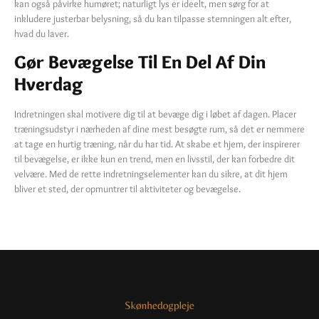
kan også påvirke humøret; naturligt lys er ideelt, men sørg for at
inkludere justerbar belysning, så du kan tilpasse stemningen alt efter,
hvad du laver.
Gør Bevægelse Til En Del Af Din
Hverdag
Indretningen skal motivere dig til at bevæge dig i løbet af dagen. Placer
træningsudstyr i nærheden af dine mest besøgte rum, så det er nemmere
at tage en hurtig træning, når du har tid. At skabe et hjem, der inspirerer
til bevægelse, er ikke kun en trend, men en livsstil, der kan forbedre dit
velvære. Med de rette indretningselementer kan du sikre, at dit hjem
bliver et sted, der opmuntrer til aktiviteter og bevægelse.